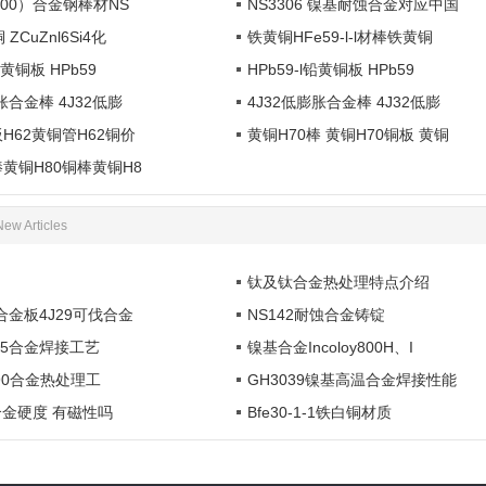
600）合金钢棒材NS
度，并且具有较好的加
度可达1300℃。合金具有较高
NS3306 镍基耐蚀合金对应中国
化，加入
和满意的焊接性能。
的强度、较好的组织稳...
成γ’相沉淀
ZCuZnl6Si4化
铁黄铜HFe59-l-l材棒铁黄铜
铅黄铜板 HPb59
HPb59-l铅黄铜板 HPb59
胀合金棒 4J32低膨
4J32低膨胀合金棒 4J32低膨
板H62黄铜管H62铜价
黄铜H70棒 黄铜H70铜板 黄铜
棒黄铜H80铜棒黄铜H8
New Articles
钛及钛合金热处理特点介绍
伐合金板4J29可伐合金
NS142耐蚀合金铸锭
 825合金焊接工艺
镍基合金Incoloy800H、I
l 690合金热处理工
GH3039镍基高温合金焊接性能
4合金硬度 有磁性吗
Bfe30-1-1铁白铜材质