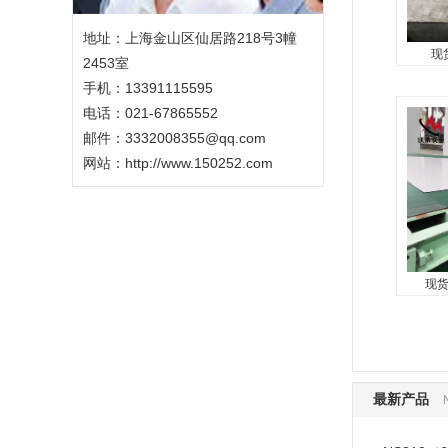
硼、锆元
地址：上海金山区仙居路218号3幢
现
2453室
现货
手机：13391115595
电话：021-67865552
GH62
邮件：3332008355@qq.com
为主要
网站：
http://www.150252.com
镍基变
的耐腐
温到9
拉伸性
盐...
现货
现货供
该合金是
合金，
最新产品
微量硼
下具有