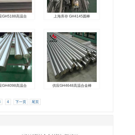
、耐腐蚀性能，以及
性。合金可以通过冷加工得到
强化，也可以...
GH5188高温合
上海库存 GH4145圆棒
GH5188高温合
上海库存 GH4145圆棒
板 GH51
GH414
GH4145合金主要是以γ"
8是固溶强化型钴基高
[Ni3(Al、Ti、Nb)]相进行时效
入14%的钨固溶强
强化的镍基高温合金，在
金具有优良的高温热
980℃以下具有良好的耐腐蚀
加较高含量铬和微量
和抗氧化性能，800℃以下具
金具有良好的高温抗
有较高的强度，540℃以...
，同时具有满意的成
GH4098高温合
供应GH4648高温合金棒
GH4098高温合
供应GH4648高温合金棒
棒 镍基合
合金板定制
3
4
下一页
尾页
是Ni-Cr基沉淀硬化型
GH4648是Ni-Cr基沉淀硬化型
合金，长期工作温度
变形高温合金，长期使用温度
0℃。合金中加入钨、
小于900℃，短时使用温度可
钴等元素进行固溶强
达1100℃。合金的特点是加入