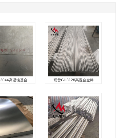
3044高温镍基合
现货GH3128高温合金棒
3044高温镍基合
现货GH3128高温合金棒
棒GH44合
耐蚀耐磨gh
体固溶强化镍基抗高
该合金是以钨、钼固溶强化并
，在900℃以下具
用硼、铈、锆强化晶界的镍基
性和中等的热强性，
合金，具有高的塑性、较高的
良的抗高温氧化性和
持久蠕变强度以及良好的搞氧
压、焊接工艺性能，
化性和冲压、焊接性能。...