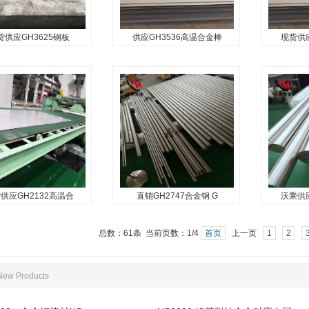
化性能，组织稳定，并具有满
素净化和强化晶界...
易被氧化
意的...
良...
货供应GH3625钢板
供应GH3536高温合金棒
现货供应
供应GH3625钢板
供应GH3536高温合金棒
现货供应
GH3625圆
GH3536
金
易加工性 在900℃时具有中等
5(GH625)合金是以钼铌
GH518
的持久和抗蠕变强度 具有良好
强化元素的固溶强化型
温合金，加
抗氧化性，耐腐蚀性适宜于
形高温合金，具有优良
化，使合
900℃以下长期使用的航空发
蚀和抗氧化性能，从低
强性，添
动机燃烧室和加力燃烧室零部
80摄氏度均具有良好的
镧，使合
件 良好的焊接性能和冷...
能和疲劳性能，并且耐
氧化性能
形、焊接...
供应GH2132高温合
直销GH2747合金钢 G
沃乘供应
应GH2132高温合
直销GH2747合金钢
沃乘供应
金板 GH21
GH2747棒材
金
总数：61条 当前页数：
1
/4
首页
上一页
1
2
Fe-25Ni-15Cr基高温
GH2747是Fe-Ni-Cr基沉淀硬
GH4098
加入钼、钛、铝、钒及
化型变形高温合金，在固溶状
变形高温
New Products
综合强化。在650℃以
态下使用，长期工作温度
可达100
高的屈服强度和持久、
1100℃-1250℃，短时使用温
钼、铬和