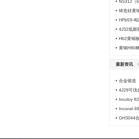
NS312（
蠕变强
工塑性
铸造硅黄铜 
适...
HPb59-l
4J32低膨
H62黄铜
黄铜H80
最新资讯
合金锻造
4J29可
Incoloy
Incone
GH304