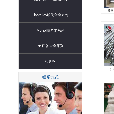
d≤300m
美国
Hastelloy哈氏合金系列
美国进
RA3
Monel蒙乃尔系列
能耐高
1.2
NS耐蚀合金系列
的高温强
具有很
能。...
模具钢
沃
沃乘G
联系方式
GH473
化型变
在81
铬和钼
入铝、