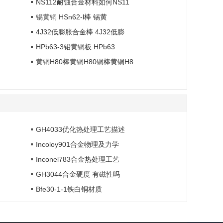
铝、钛和铌等元素形
NS112耐蚀合金材料如何NS11
约ω（Cr）32%，使之具有优
强化相，加入微...
异的抗热腐蚀性能。同...
锡黄铜 HSn62-l棒 锡黄
4J32低膨胀合金棒 4J32低膨
HPb63-3铅黄铜板 HPb63
黄铜H80棒黄铜H80铜棒黄铜H8
GH4033优化热处理工艺描述
Incoloy901合金物理及力学
Inconel783合金热处理工艺
GH3044合金硬度 有磁性吗
Bfe30-1-1铁白铜材质