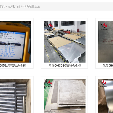
首页
>
公司产品
>
GH高温合金
H605钴基高温合金棒
库存GH3030镍铬合金棒
优质GH
605钴基高温合金棒
库存GH3030镍铬合金棒
优质GH
L605钴基
GH3030高
金
产δ≤14mm的热轧中
GH3030固溶强化型高温合金
该合金是
≤4mm的冷轧板材、
是早期发展的80Ni-20Cr固溶
温氧化合金
5～0.80mm的冷轧带材、
强化型高温合金，化学成分简
有高的塑
0～0.80mm的冷硬带材、
单，在800℃以下具有满意的
并具有优
～10.0mm的焊丝、
热强性和高的塑性，并具有良
良好的冲