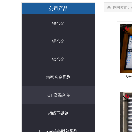
你的位置：
公司产品
镍合金
铜合金
钛合金
G
精密合金系列
GH
GH高温合金
可以生
板、δ
δ0.0
超级不锈钢
δ0.2
d0.2
Inconel英科耐尔系列