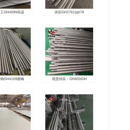
900℃以下长期工
..
工GH4099高温
供应GH2761(gh76
GH4099高温合
供应GH2761(gh761)沉淀
金板 gh4
硬化型
（GH99）是一种高合
GH2761是Fe-Ni-Cr基沉淀硬
基时效板材合金，用
化型变形高温合金，使用温度
和铝、钛等元素综合
750℃以下。合金通过加入高
合金具有较高的热强
铝、高铁及控制合金的Al/Ti
℃一下可以长期使
比，提高合金强度。该合金组
工作温度可达
织稳定，具有高的屈服强...
.
销GH4169圆钢
现货供应：GH600/GH
GH4169圆钢
现货供应：
H4169钢
GH600/GH3600镍基合
金在-253~650℃温
该合金是镍-铬-铁基固溶强化
具有良好的综合性
合金，具有良好的耐高温腐蚀
℃以下的屈服强度居
和抗氧化性能、优良的冷热加
合金的首位，并具有
工和焊接性能，在700℃以下
疲劳、防止辐射、不
具有满意的热强性和高的塑