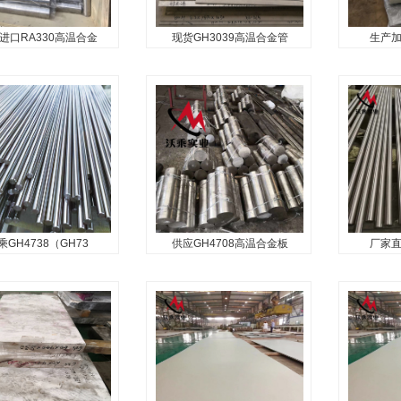
m...
好的不易被氧化、冷冲压和
适宜制造在
1
焊...
作的航空发.
进口RA330高温合金
现货GH3039高温合金管
生产加
口RA330高温合金
现货GH3039高温合金管
生产加工
棒UNS N0
gh3039
该合金是单相奥氏体固溶强化
30合金是一种经典的高性
GH4099
型合金，在800℃以下具有中
温合金。通过添加了
金化的镍
等的热强性和良好的热疲劳性
5%的硅元素使其具有很好
钴、钨、
能，1000℃以下抗氧化性能良
度,最高到1200℃时仍
强化，使
好，长期使用组织稳定，还具
好的耐碳化,耐氧化性
行，900
有良好的冷成形性和焊接性
用，最高
能。适宜于...
1000℃。..
乘GH4738（GH73
供应GH4708高温合金板
厂家直
H4738（GH738)）
供应GH4708高温合金板
厂家直销
沉淀硬化
GH47
G
GH4708高温合金是Ni-Cr基沉
8是Ni-Cr-Co是沉淀硬
GH4169合
淀硬化型变形高温合金，使用
形高温合金，使用温度
度范围内
温度在850℃以下。合金以
5℃以下。合金加入钴、
能，650
钨、钼、铝和钛等元素进行综
元素进行固溶强化，加
变形高温
合强化，使用具有较高的抗氧
钛元素形成γ’相，加入
良好的抗