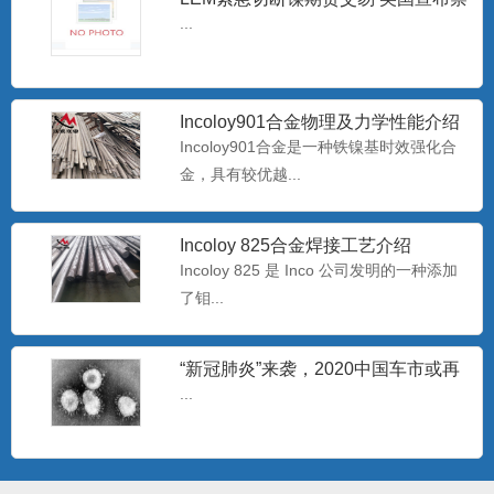
止进口俄罗斯石油
Hastelloy C-276无缝管 哈氏合金C-
...
276毛
Hastelloy C-276 对氧化性和中等还原性腐
蚀有较...
Incoloy901合金物理及力学性能介绍
Incoloy901合金是一种铁镍基时效强化合
批发Monel400铜镍合金管 蒙乃尔
金，具有较优越...
N04400耐腐蚀合
Monel400是一种用量最大、用途最广、综
合性能好的耐蚀合...
Incoloy 825合金焊接工艺介绍
Incoloy 825 是 Inco 公司发明的一种添加
了钼...
专业生产耐腐蚀B30白铜管 b30镍白
铜板/棒
白铜是以镍为主要添加元素的铜基合金，
呈银白色，有金属光泽，故...
“新冠肺炎”来袭，2020中国车市或再
过难关
...
哈氏N10276镍基合金板 美标
Hastelloy C-2
哈氏C-276合是一种含钨的镍-铬-钼合金，