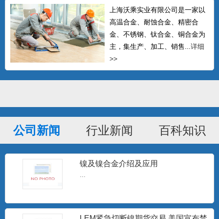
上海沃乘实业有限公司是一家以
高温合金、耐蚀合金、精密合
金、不锈钢、钛合金、铜合金为
主，集生产、加工、销售...
详细
>>
公司新闻
行业新闻
百科知识
镍及镍合金介绍及应用
GH605钴基高温合金棒 L605钴基焊
条 Haynes
...
可以生产δ≤14mm的热轧中板、δ≤4mm的
冷轧板材、δ0....
LEM紧急切断镍期货交易 美国宣布禁