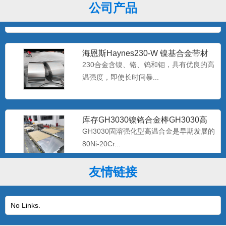
公司产品
极低的硅碳含量，...
海恩斯Haynes230-W 镍基合金带材
Haynes2
230合金含镍、铬、钨和钼，具有优良的高
温强度，即使长时间暴...
库存GH3030镍铬合金棒GH3030高
温合金带材GH30
GH3030固溶强化型高温合金是早期发展的
80Ni-20Cr...
友情链接
优质GH3044高温镍基合金棒GH44合
金板现货 gh30
该合金是体固溶强化镍基抗高温氧化合
No Links.
金，在900℃以下具有高的...