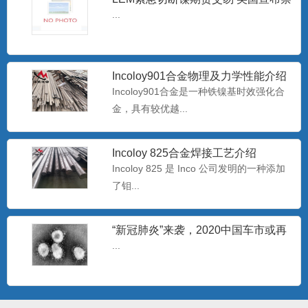
止进口俄罗斯石油
...
Hastelloy C-276无缝管 哈氏合金C-
276毛
Hastelloy C-276 对氧化性和中等还原性腐
蚀有较...
Incoloy901合金物理及力学性能介绍
Incoloy901合金是一种铁镍基时效强化合
金，具有较优越...
批发Monel400铜镍合金管 蒙乃尔
N04400耐腐蚀合
Monel400是一种用量最大、用途最广、综
合性能好的耐蚀合...
Incoloy 825合金焊接工艺介绍
Incoloy 825 是 Inco 公司发明的一种添加
了钼...
专业生产耐腐蚀B30白铜管 b30镍白
铜板/棒
白铜是以镍为主要添加元素的铜基合金，
“新冠肺炎”来袭，2020中国车市或再
呈银白色，有金属光泽，故...
过难关
...
哈氏N10276镍基合金板 美标