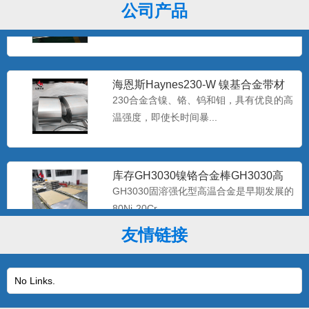
Hastelloy C-2
哈氏C-276合是一种含钨的镍-铬-钼合金，
公司产品
极低的硅碳含量，...
海恩斯Haynes230-W 镍基合金带材
Haynes2
230合金含镍、铬、钨和钼，具有优良的高
温强度，即使长时间暴...
库存GH3030镍铬合金棒GH3030高
温合金带材GH30
GH3030固溶强化型高温合金是早期发展的
80Ni-20Cr...
友情链接
优质GH3044高温镍基合金棒GH44合
金板现货 gh30
该合金是体固溶强化镍基抗高温氧化合
No Links.
金，在900℃以下具有高的...