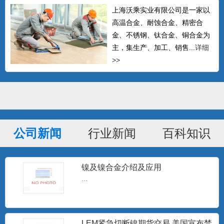
上海沃乘实业有限公司是一家以
高温合金、耐蚀合金、精密合
金、不锈钢、钛合金、铜合金为
主，集生产、加工、销售...
详细
>>
公司新闻
行业新闻
百科知识
镍及镍合金介绍及应用
GH605钴基高温合金棒 L605钴基焊
...
条 Haynes
可以生产δ≤14mm的热轧中板、δ≤4mm的
冷轧板材、δ0....
LEM紧急切断镍期货交易 美国宣布禁