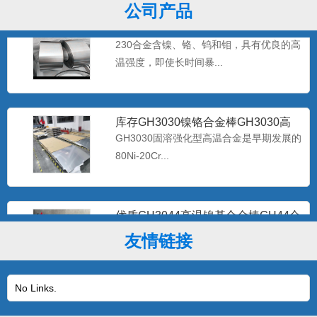
公司产品
海恩斯Haynes230-W 镍基合金带材
Haynes2
230合金含镍、铬、钨和钼，具有优良的高
温强度，即使长时间暴...
库存GH3030镍铬合金棒GH3030高
温合金带材GH30
GH3030固溶强化型高温合金是早期发展的
80Ni-20Cr...
优质GH3044高温镍基合金棒GH44合
金板现货 gh30
该合金是体固溶强化镍基抗高温氧化合
友情链接
金，在900℃以下具有高的...
No Links.
专业生产批发Inconel625无缝管耐蚀