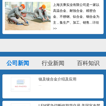
上海沃乘实业有限公司是一家以
高温合金、耐蚀合金、精密合
金、不锈钢、钛合金、铜合金为
主，集生产、加工、销售...
详细
>>
公司新闻
行业新闻
百科知识
GH605钴基高温合金棒 L605钴基焊
条 Haynes
可以生产δ≤14mm的热轧中板、δ≤4mm的
冷轧板材、δ0....
镍及镍合金介绍及应用
...
Hastelloy C-276无缝管 哈氏合金C-
276毛
Hastelloy C-276 对氧化性和中等还原性腐
LEM紧急切断镍期货交易 美国宣布禁