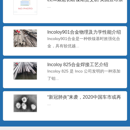
蚀有较...
止进口俄罗斯石油
...
批发Monel400铜镍合金管 蒙乃尔
N04400耐腐蚀合
Monel400是一种用量最大、用途最广、综
Incoloy901合金物理及力学性能介绍
Incoloy901合金是一种铁镍基时效强化合
合性能好的耐蚀合...
金，具有较优越...
专业生产耐腐蚀B30白铜管 b30镍白
Incoloy 825合金焊接工艺介绍
铜板/棒
白铜是以镍为主要添加元素的铜基合金，
Incoloy 825 是 Inco 公司发明的一种添加
呈银白色，有金属光泽，故...
了钼...
“新冠肺炎”来袭，2020中国车市或再
哈氏N10276镍基合金板 美标
过难关
...
Hastelloy C-2
哈氏C-276合是一种含钨的镍-铬-钼合金，
极低的硅碳含量，...