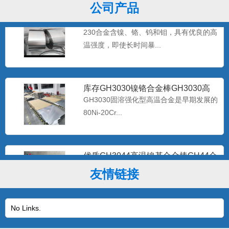
公司产品
海恩斯Haynes230-W 镍基合金带材
Haynes2
230合金含镍、铬、钨和钼，具有优良的高
温强度，即使长时间暴...
库存GH3030镍铬合金棒GH3030高
温合金带材GH30
GH3030固溶强化型高温合金是早期发展的
80Ni-20Cr...
优质GH3044高温镍基合金棒GH44合
金板现货 gh30
该合金是体固溶强化镍基抗高温氧化合
友情链接
金，在900℃以下具有高的...
No Links.
专业生产批发Inconel625无缝管耐蚀