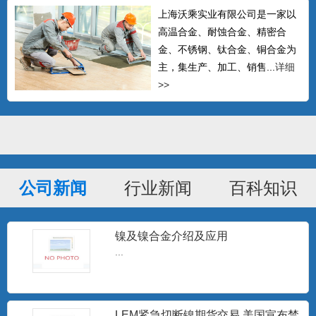
上海沃乘实业有限公司是一家以
高温合金、耐蚀合金、精密合
金、不锈钢、钛合金、铜合金为
主，集生产、加工、销售...
详细
>>
公司新闻
行业新闻
百科知识
GH605钴基高温合金棒 L605钴基焊
条 Haynes
可以生产δ≤14mm的热轧中板、δ≤4mm的
冷轧板材、δ0....
镍及镍合金介绍及应用
...
Hastelloy C-276无缝管 哈氏合金C-
276毛
Hastelloy C-276 对氧化性和中等还原性腐
LEM紧急切断镍期货交易 美国宣布禁
蚀有较...