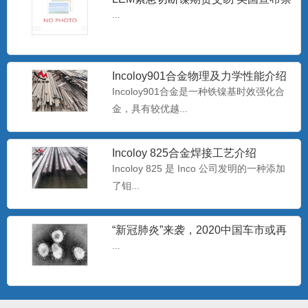
止进口俄罗斯石油
...
批发Monel400铜镍合金管 蒙乃尔
N04400耐腐蚀合
Monel400是一种用量最大、用途最广、综
Incoloy901合金物理及力学性能介绍
合性能好的耐蚀合...
Incoloy901合金是一种铁镍基时效强化合
金，具有较优越...
专业生产耐腐蚀B30白铜管 b30镍白
Incoloy 825合金焊接工艺介绍
铜板/棒
白铜是以镍为主要添加元素的铜基合金，
Incoloy 825 是 Inco 公司发明的一种添加
呈银白色，有金属光泽，故...
了钼...
“新冠肺炎”来袭，2020中国车市或再
哈氏N10276镍基合金板 美标
过难关
...
Hastelloy C-2
哈氏C-276合是一种含钨的镍-铬-钼合金，
极低的硅碳含量，...