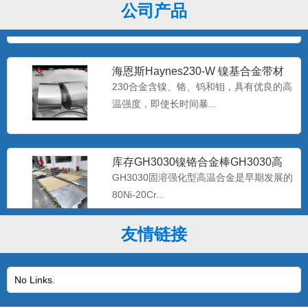
公司产品
极低的硅碳含量，...
海恩斯Haynes230-W 镍基合金带材
Haynes2
230合金含镍、铬、钨和钼，具有优良的高
温强度，即使长时间暴...
库存GH3030镍铬合金棒GH3030高
温合金带材GH30
GH3030固溶强化型高温合金是早期发展的
80Ni-20Cr...
友情链接
优质GH3044高温镍基合金棒GH44合
金板现货 gh30
该合金是体固溶强化镍基抗高温氧化合
No Links.
金，在900℃以下具有高的...