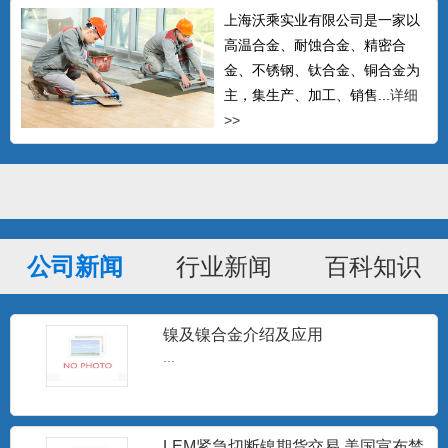
上海沃乘实业有限公司是一家以
高温合金、耐蚀合金、精密合
金、不锈钢、钛合金、铜合金为
主，集生产、加工、销售...
详细
>>
公司新闻
行业新闻
百科知识
GH605钴基高温合金棒 L605钴基焊
镍及镍合金介绍及应用
条 Haynes
可以生产δ≤14mm的热轧中板、δ≤4mm的
...
冷轧板材、δ0....
LEM紧急切断镍期货交易 美国宣布禁