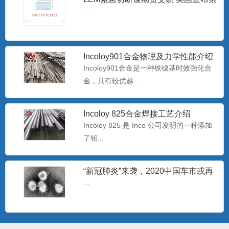
Hastelloy C-276无缝管 哈氏合金C-
止进口俄罗斯石油
...
276毛
Hastelloy C-276 对氧化性和中等还原性腐
蚀有较...
Incoloy901合金物理及力学性能介绍
Incoloy901合金是一种铁镍基时效强化合
批发Monel400铜镍合金管 蒙乃尔
金，具有较优越...
N04400耐腐蚀合
Monel400是一种用量最大、用途最广、综
合性能好的耐蚀合...
Incoloy 825合金焊接工艺介绍
Incoloy 825 是 Inco 公司发明的一种添加
了钼...
专业生产耐腐蚀B30白铜管 b30镍白
铜板/棒
白铜是以镍为主要添加元素的铜基合金，
呈银白色，有金属光泽，故...
“新冠肺炎”来袭，2020中国车市或再
过难关
...
哈氏N10276镍基合金板 美标
Hastelloy C-2
哈氏C-276合是一种含钨的镍-铬-钼合金，